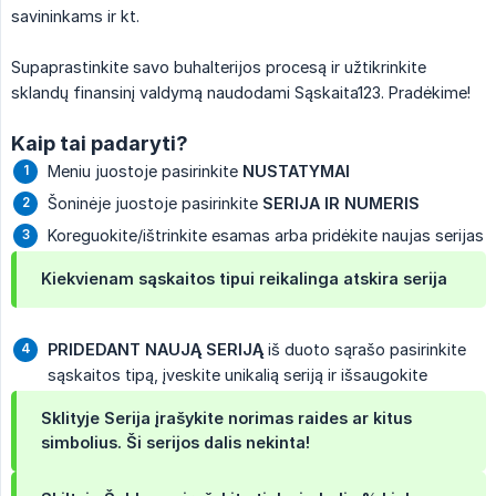
savininkams ir kt.
Supaprastinkite savo buhalterijos procesą ir užtikrinkite
sklandų finansinį valdymą naudodami Sąskaita123. Pradėkime!
Kaip tai padaryti?
Meniu juostoje pasirinkite
NUSTATYMAI
Šoninėje juostoje pasirinkite
SERIJA IR NUMERIS
Koreguokite/ištrinkite esamas arba pridėkite naujas serijas
Kiekvienam sąskaitos tipui reikalinga atskira serija
PRIDEDANT NAUJĄ SERIJĄ
iš duoto sąrašo pasirinkite
sąskaitos tipą, įveskite unikalią seriją ir išsaugokite
Sklityje Serija įrašykite norimas raides ar kitus
simbolius. Ši serijos dalis nekinta!