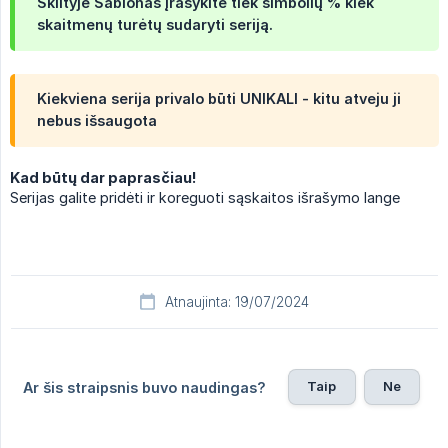
Skiltyje Šablonas įrašykite tiek simbolių % kiek
skaitmenų turėtų sudaryti seriją.
Kiekviena serija privalo būti
UNIKALI
- kitu atveju ji
nebus išsaugota
Kad būtų dar paprasčiau!
Serijas galite pridėti ir koreguoti sąskaitos išrašymo lange
Atnaujinta: 19/07/2024
Taip
Ne
Ar šis straipsnis buvo naudingas?