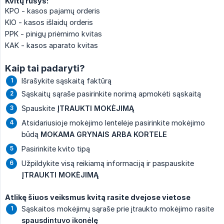
Kvitų rūšys:
KPO - kasos pajamų orderis
KIO - kasos išlaidų orderis
PPK - pinigų priėmimo kvitas
KAK - kasos aparato kvitas
Kaip tai padaryti?
Išrašykite sąskaitą faktūrą
Sąskaitų sąraše pasirinkite norimą apmokėti sąskaitą
Spauskite
ĮTRAUKTI MOKĖJIMĄ
Atsidariusioje mokėjimo lentelėje pasirinkite mokėjimo
būdą
MOKAMA GRYNAIS ARBA KORTELE
Pasirinkite kvito tipą
Užpildykite visą reikiamą informaciją ir paspauskite
ĮTRAUKTI MOKĖJIMĄ
Atlikę šiuos veiksmus kvitą rasite dvejose vietose
Sąskaitos mokėjimų sąraše prie įtraukto mokėjimo rasite
spausdintuvo ikonėlę