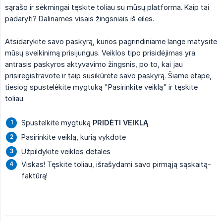
sąrašo ir sėkmingai tęskite toliau su mūsų platforma. Kaip tai
padaryti? Dalinamės visais žingsniais iš eilės.
Atsidarykite savo paskyrą, kurios pagrindiniame lange matysite
mūsų sveikinimą prisijungus. Veiklos tipo prisidėjimas yra
antrasis paskyros aktyvavimo žingsnis, po to, kai jau
prisiregistravote ir taip susikūrėte savo paskyrą. Šiame etape,
tiesiog spustelėkite mygtuką "Pasirinkite veiklą" ir tęskite
toliau.
Spustelkite mygtuką
PRIDĖTI VEIKLĄ
Pasirinkite veiklą, kurią vykdote
Užpildykite veiklos detales
Viskas! Tęskite toliau, išrašydami savo pirmąją sąskaitą-
faktūrą!