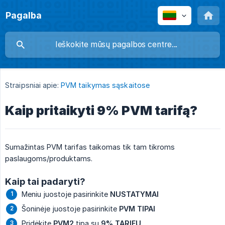
Pagalba
Straipsniai apie:
PVM taikymas sąskaitose
Kaip pritaikyti 9% PVM tarifą?
Sumažintas PVM tarifas taikomas tik tam tikroms
paslaugoms/produktams.
Kaip tai padaryti?
Meniu juostoje pasirinkite
NUSTATYMAI
Šoninėje juostoje pasirinkite
PVM TIPAI
Pridėkite
PVM2
tipą su
9% TARIFU