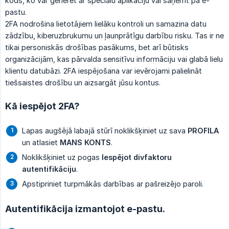
kods, ko var ģenerēt ar speciālu aplikāciju vai saņemt pa e-
pastu.
2FA nodrošina lietotājiem lielāku kontroli un samazina datu
zādzību, kiberuzbrukumu un ļaunprātīgu darbību risku. Tas ir ne
tikai personiskās drošības pasākums, bet arī būtisks
organizācijām, kas pārvalda sensitīvu informāciju vai glabā lielu
klientu datubāzi. 2FA iespējošana var ievērojami palielināt
tiešsaistes drošību un aizsargāt jūsu kontus.
Kā iespējot 2FA?
Lapas augšējā labajā stūrī noklikšķiniet uz sava
PROFILA
un atlasiet
MANS KONTS
.
Noklikšķiniet uz pogas
Iespējot divfaktoru 
autentifikāciju
.
Apstipriniet turpmākās darbības ar pašreizējo paroli.
Autentifikācija izmantojot e-pastu.