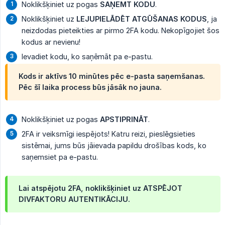
Noklikšķiniet uz pogas
SAŅEMT KODU
.
Noklikšķiniet uz
LEJUPIELĀDĒT ATGŪŠANAS KODUS
, ja
neizdodas pieteikties ar pirmo 2FA kodu. Nekopīgojiet šos
kodus ar nevienu!
Ievadiet kodu, ko saņēmāt pa e-pastu.
Kods ir aktīvs 10 minūtes pēc e-pasta saņemšanas.
Pēc šī laika process būs jāsāk no jauna.
Noklikšķiniet uz pogas
APSTIPRINĀT
.
2FA ir veiksmīgi iespējots! Katru reizi, pieslēgsieties
sistēmai, jums būs jāievada papildu drošības kods, ko
saņemsiet pa e-pastu.
Lai atspējotu 2FA, noklikšķiniet uz
ATSPĒJOT 
DIVFAKTORU AUTENTIKĀCIJU
.