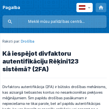
Pagalba
Raksti par:
Drošība
Kā iespējot divfaktoru
autentifikāciju Rēķini123
sistēmā? (2FA)
Divfaktoru autentifikācija (2FA) ir būtisks drošības mehānisms,
kas aizsargā tiešsaistes kontus no nesankcionētas piekļuves
mēģinājumiem. Šim papildu drošības pasākumam ir
nepieciešama ne tikai parole, bet arī papildu autentifikācijas