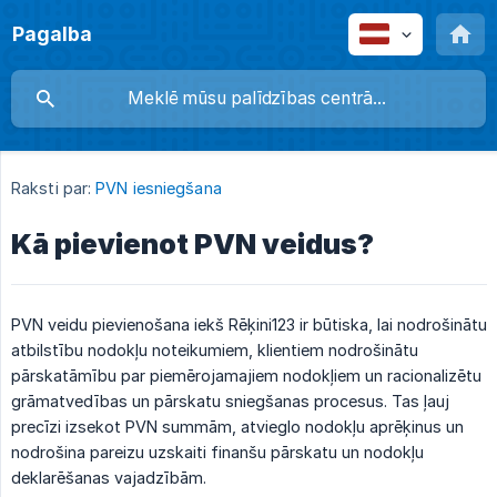
Pagalba
Raksti par:
PVN iesniegšana
Kā pievienot PVN veidus?
PVN veidu pievienošana iekš Rēķini123 ir būtiska, lai nodrošinātu
atbilstību nodokļu noteikumiem, klientiem nodrošinātu
pārskatāmību par piemērojamajiem nodokļiem un racionalizētu
grāmatvedības un pārskatu sniegšanas procesus. Tas ļauj
precīzi izsekot PVN summām, atvieglo nodokļu aprēķinus un
nodrošina pareizu uzskaiti finanšu pārskatu un nodokļu
deklarēšanas vajadzībām.