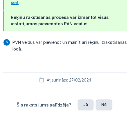
šeit
.
Rēķinu rakstīšanas procesā var izmantot visus
iestatījumos pievienotos PVN veidus.
PVN veidus var pievienot un mainīt arī rēķinu izrakstīšanas
logā.
Atjaunināts: 27/02/2024
Jā
Nē
Šis raksts jums palīdzēja?