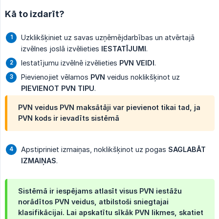
Kā to izdarīt?
Uzklikšķiniet uz savas uzņēmējdarbības un atvērtajā
izvēlnes joslā izvēlieties
IESTATĪJUMI
.
Iestatījumu izvēlnē izvēlieties
PVN VEIDI
.
Pievienojiet vēlamos
PVN
veidus noklikšķinot uz
PIEVIENOT PVN TIPU
.
PVN veidus PVN maksātāji var pievienot tikai tad, ja
PVN kods ir ievadīts sistēmā
Apstipriniet izmaiņas, noklikšķinot uz pogas
SAGLABĀT 
IZMAIŅAS
.
Sistēmā ir iespējams atlasīt visus PVN iestāžu
norādītos PVN veidus, atbilstoši sniegtajai
klasifikācijai. Lai apskatītu sīkāk PVN likmes, skatiet