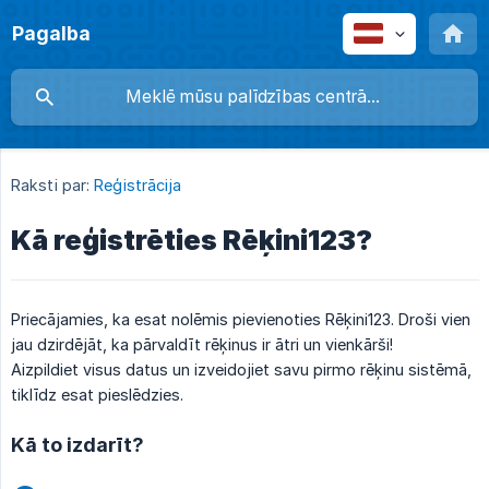
Pagalba
Raksti par:
Reģistrācija
Kā reģistrēties Rēķini123?
Priecājamies, ka esat nolēmis pievienoties Rēķini123. Droši vien
jau dzirdējāt, ka pārvaldīt rēķinus ir ātri un vienkārši!
Aizpildiet visus datus un izveidojiet savu pirmo rēķinu sistēmā,
tiklīdz esat pieslēdzies.
Kā to izdarīt?