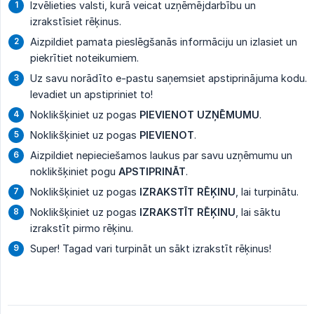
Izvēlieties valsti, kurā veicat uzņēmējdarbību un
izrakstīsiet rēķinus.
Aizpildiet pamata pieslēgšanās informāciju un izlasiet un
piekrītiet noteikumiem.
Uz savu norādīto e-pastu saņemsiet apstiprinājuma kodu.
Ievadiet un apstipriniet to!
Noklikšķiniet uz pogas
PIEVIENOT UZŅĒMUMU
.
Noklikšķiniet uz pogas
PIEVIENOT
.
Aizpildiet nepieciešamos laukus par savu uzņēmumu un
noklikšķiniet pogu
APSTIPRINĀT
.
Noklikšķiniet uz pogas
IZRAKSTĪT RĒĶINU
, lai turpinātu.
Noklikšķiniet uz pogas
IZRAKSTĪT RĒĶINU
, lai sāktu
izrakstīt pirmo rēķinu.
Super! Tagad vari turpināt un sākt izrakstīt rēķinus!