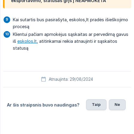
eksportavimo, statusas grįš į
NEAPMOKĖTA
Kai sutartis bus pasirašyta, eskolos,lt pradės išieškojimo
procesą
Klientui pačiam apmokėjus sąskaitas ar pervedimą gavus
iš
eskolos.lt
, atitinkamai reikia atnaujinti ir sąskaitos
statusą
Atnaujinta: 29/08/2024
Taip
Ne
Ar šis straipsnis buvo naudingas?