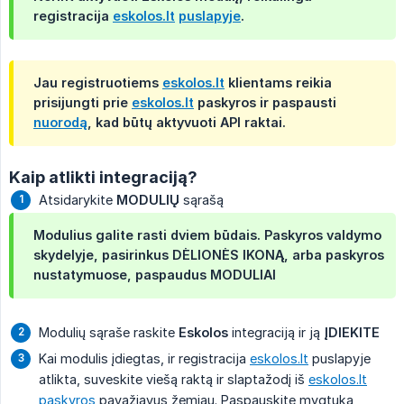
registracija
eskolos.lt
puslapyje
.
Jau registruotiems
eskolos.lt
klientams reikia
prisijungti prie
eskolos.lt
paskyros ir paspausti
nuorodą
, kad būtų aktyvuoti API raktai.
Kaip atlikti integraciją?
Atsidarykite
MODULIŲ
sąrašą
Modulius galite rasti dviem būdais. Paskyros valdymo
skydelyje, pasirinkus
DĖLIONĖS IKONĄ
, arba paskyros
nustatymuose, paspaudus
MODULIAI
Modulių sąraše raskite
Eskolos
integraciją ir ją
ĮDIEKITE
Kai modulis įdiegtas, ir registracija
eskolos.lt
puslapyje
atlikta, suveskite viešą raktą ir slaptažodį iš
eskolos.lt
paskyros
pavažiavus žemiau. Paspauskite mygtuką