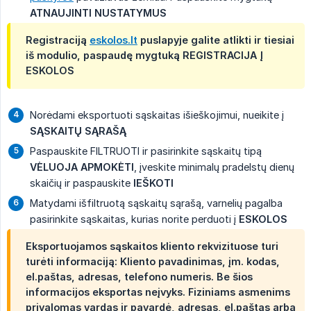
ATNAUJINTI NUSTATYMUS
Registraciją
eskolos.lt
puslapyje galite atlikti ir tiesiai
iš modulio, paspaudę mygtuką
REGISTRACIJA Į 
ESKOLOS
Norėdami eksportuoti sąskaitas išieškojimui, nueikite į
SĄSKAITŲ SĄRAŠĄ
Paspauskite FILTRUOTI ir pasirinkite sąskaitų tipą
VĖLUOJA APMOKĖTI
, įveskite minimalų pradelstų dienų
skaičių ir paspauskite
IEŠKOTI
Matydami išfiltruotą sąskaitų sąrašą, varnelių pagalba
pasirinkite sąskaitas, kurias norite perduoti į
ESKOLOS
Eksportuojamos sąskaitos kliento rekvizituose turi
turėti informaciją: Kliento pavadinimas, įm. kodas,
el.paštas, adresas, telefono numeris. Be šios
informacijos eksportas neįvyks. Fiziniams asmenims
privalomas vardas ir pavardė, adresas, el.paštas arba