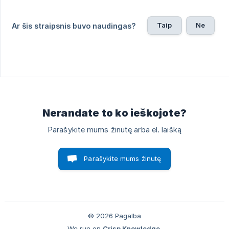
Taip
Ne
Ar šis straipsnis buvo naudingas?
Nerandate to ko ieškojote?
Parašykite mums žinutę arba el. laišką
Parašykite mums žinutę
© 2026 Pagalba
We run on
Crisp Knowledge
.