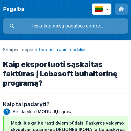
Pagalba
Straipsniai apie:
Informacija apie modulius
Kaip eksportuoti sąskaitas
faktūras į Lobasoft buhalterinę
programą?
Kaip tai padaryti?
Atsidarykite
MODULIŲ
sąrašą
Modulius galite rasti dviem būdais. Paskyros valdymo
skydelyje, pasirinkus
DĖLIONĖS IKONĄ
, arba paskyros