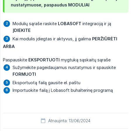
nustatymuose, paspaudus
MODULIAI
Modulių sąraše raskite
LOBASOFT
integraciją ir ją
ĮDIEKITE
Kai modulis įdiegtas ir aktyvus, jį galima
PERŽIŪRĖTI
ARBA
Paspauskite
EKSPORTUOTI
mygtuką sąskaitų sąraše
Sužymėkite pageidaujamus nustatymus ir spauskite
FORMUOTI
Eksportuotą failą gausite el. paštu
Importuokite failą į Lobasoft buhalterinę programą
Atnaujinta: 13/06/2024