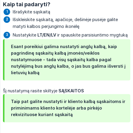
Kaip tai padaryti?
Išrašykite sąskaitą
Išskleiskite sąskaitą, apačioje, dešinėje pusėje galite
matyti kalbos perjungimo ikonėlę
Nustatykite
LT/EN/LV
ir spauskite parsisiuntimo mygtuką
Esant poreikiui galima
nustatyti anglų kalbą, kaip 
pagrindinę sąskaitų kalbą
įmonės/veiklos
nustatymuose - tada visų sąskaitų kalba pagal
nutylėjimą bus anglų kalba, o jas bus galima išversti į
lietuvių kalbą
Šį nustatymą rasite skiltyje
SĄSKAITOS
Taip pat galite nustatyti ir kliento kalbą sąskaitoms ir
priminimams kliento kortelėje arba pirkėjo
rekvizituose kuriant sąskaitą