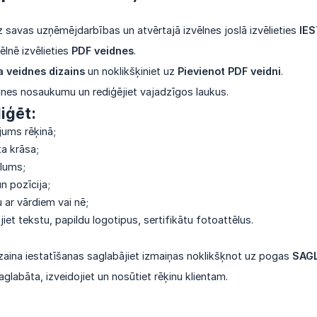
uz savas uzņēmējdarbības un atvērtajā izvēlnes joslā izvēlieties
IE
ēlnē izvēlieties
PDF veidnes
.
a veidnes dizains
un noklikšķiniet uz
Pievienot PDF veidni
.
idnes nosaukumu un rediģējiet vajadzīgos laukus.
iģēt:
jums rēķinā;
ta krāsa;
elums;
n pozīcija;
ar vārdiem vai nē;
jiet tekstu, papildu logotipus, sertifikātu fotoattēlus.
zaina iestatīšanas saglabājiet izmaiņas noklikšķnot uz pogas
SAG
aglabāta, izveidojiet un nosūtiet rēķinu klientam.