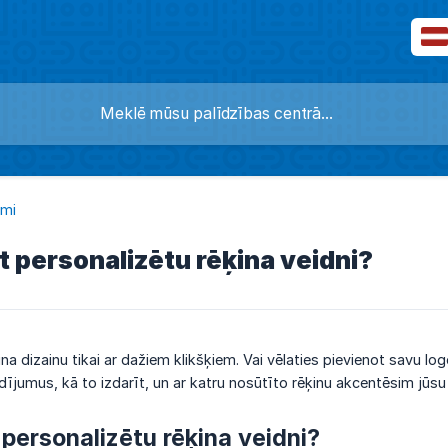
umi
t personalizētu rēķina veidni?
ina dizainu tikai ar dažiem klikšķiem. Vai vēlaties pievienot savu lo
ījumus, kā to izdarīt, un ar katru nosūtīto rēķinu akcentēsim jūsu 
 personalizētu rēķina veidni?