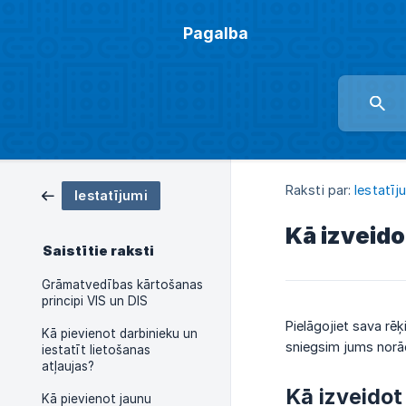
Pagalba
Raksti par:
Iestatīj
Iestatījumi
Kā izveido
Saistītie raksti
Grāmatvedības kārtošanas
principi VIS un DIS
Pielāgojiet sava rēķ
Kā pievienot darbinieku un
sniegsim jums norād
iestatīt lietošanas
atļaujas?
Kā izveidot
Kā pievienot jaunu