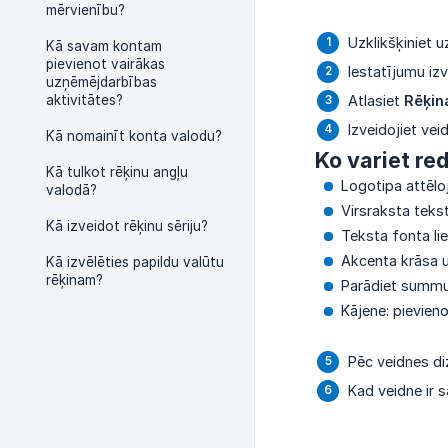
mērvienību?
Uzklikšķiniet 
Kā savam kontam
pievienot vairākas
Iestatījumu izv
uzņēmējdarbības
aktivitātes?
Atlasiet
Rēķin
Izveidojiet ve
Kā nomainīt konta valodu?
Ko variet red
Kā tulkot rēķinu angļu
Logotipa attēlo
valodā?
Virsraksta teks
Kā izveidot rēķinu sēriju?
Teksta fonta li
Akcenta krāsa u
Kā izvēlēties papildu valūtu
rēķinam?
Parādiet summu 
Kājene: pievieno
Pēc veidnes di
Kad veidne ir s