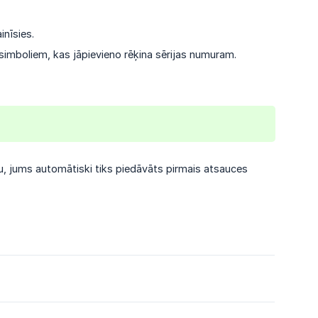
inīsies.
m simboliem, kas jāpievieno rēķina sērijas numuram.
u, jums automātiski tiks piedāvāts pirmais atsauces