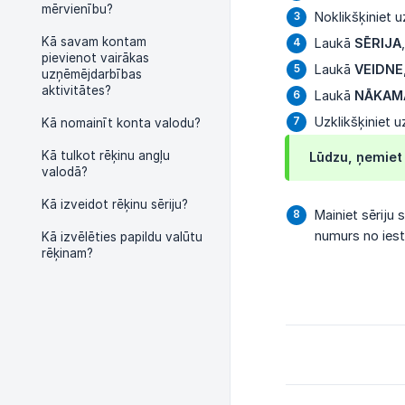
mērvienību?
Noklikšķiniet 
Kā savam kontam
Laukā
SĒRIJA
pievienot vairākas
Laukā
VEIDNE
uzņēmējdarbības
aktivitātes?
Laukā
NĀKAM
Uzklikšķiniet 
Kā nomainīt konta valodu?
Kā tulkot rēķinu angļu
Lūdzu, ņemiet 
valodā?
Kā izveidot rēķinu sēriju?
Mainiet sēriju
numurs no iest
Kā izvēlēties papildu valūtu
rēķinam?