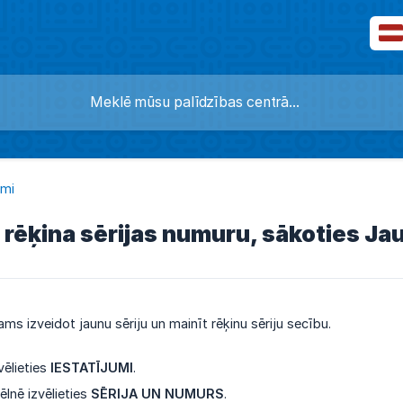
umi
r rēķina sērijas numuru, sākoties 
ms izveidot jaunu sēriju un mainīt rēķinu sēriju secību.
vēlieties
IESTATĪJUMI
.
ēlnē izvēlieties
SĒRIJA UN NUMURS
.