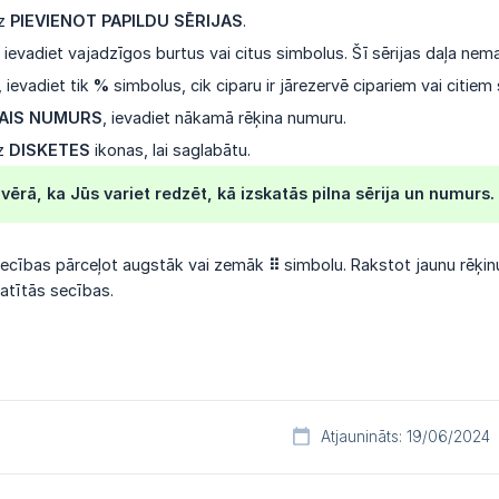
uz
PIEVIENOT PAPILDU SĒRIJAS
.
, ievadiet vajadzīgos burtus vai citus simbolus. Šī sērijas daļa nema
, ievadiet tik
%
simbolus, cik ciparu ir jārezervē cipariem vai citie
AIS NUMURS
, ievadiet nākamā rēķina numuru.
uz
DISKETES
ikonas, lai saglabātu.
vērā, ka Jūs variet redzēt, kā izskatās pilna sērija un numurs.
 secības pārceļot augstāk vai zemāk
⠿
simbolu. Rakstot jaunu rēķin
atītās secības.
Atjaunināts: 19/06/2024