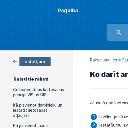
Pagalba
Raksti par:
Iestatīj
Iestatījumi
Ko darīt a
Saistītie raksti
Grāmatvedības kārtošanas
principi VIS un DIS
Jaunajā gadā ieteica
Kā pievienot darbinieku un
iestatīt lietošanas
atļaujas?
Izvēļņu joslā iz
Iestatījumu izv
Kā pievienot jaunu